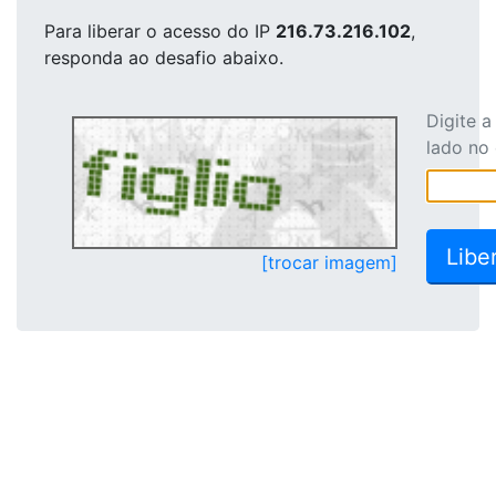
Para liberar o acesso
do IP
216.73.216.102
,
responda ao desafio abaixo.
Digite 
lado no
[trocar imagem]