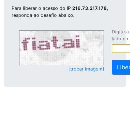
Para liberar o acesso
do IP
216.73.217.178
,
responda ao desafio abaixo.
Digite 
lado no
[trocar imagem]