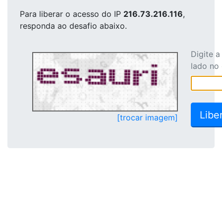
Para liberar o acesso
do IP
216.73.216.116
,
responda ao desafio abaixo.
Digite 
lado no
[trocar imagem]