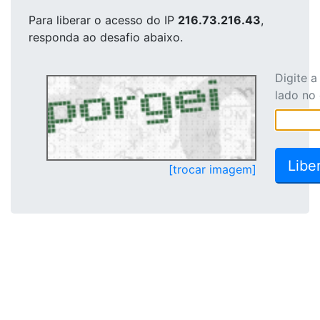
Para liberar o acesso
do IP
216.73.216.43
,
responda ao desafio abaixo.
Digite 
lado no
[trocar imagem]