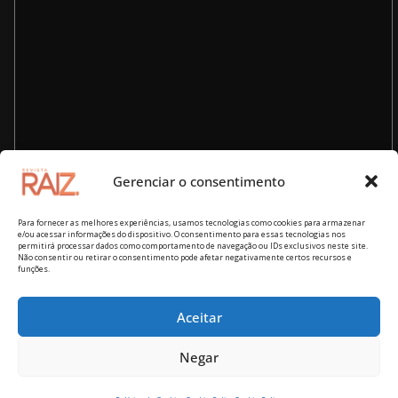
Gerenciar o consentimento
Para fornecer as melhores experiências, usamos tecnologias como cookies para armazenar
e/ou acessar informações do dispositivo. O consentimento para essas tecnologias nos
permitirá processar dados como comportamento de navegação ou IDs exclusivos neste site.
Não consentir ou retirar o consentimento pode afetar negativamente certos recursos e
funções.
Aceitar
Copyright © 2026
Revista RAIZ – cultura brasileira
. Todos os
Negar
direitos reservados.
Tema:
ColorMag
por ThemeGrill. Powered by
WordPress
.