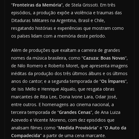
“
Fronteiras da Memória
“, de Stela Grissoti. Em três
episódios, a produção expõe a violência e traumas das
Ditaduras Militares na Argentina, Brasil e Chile,
resgatando histórias e experiências que mostram como
os países lidam com a memória deste período.
Além de produções que exaltam a carreira de grandes
nomes da música brasileira, como “
Cazuza: Boas Novas
“,
de Nilo Romero e Roberto Moret, que apresenta imagens
inéditas da produção dos três últimos álbuns e os últimos
anos do cantor; e a segunda temporada de “
Os Ímpares
“,
de Isis Mello e Henrique Alqualo, que resgata obras
marcantes de Rita Lee, Dona Ivone Lara, Odair José,
entre outros. E homenagens ao cinema nacional, a
terceira temporada de “
Grandes Cenas
“, de Ana Luiza
Azevedo e Vicente Moreno, com dez episódios que
analisam filmes como “
Medida Provisória
” e “
O Auto da
Compadecida
” a partir de uma cena marcante.