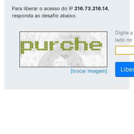
Para liberar o acesso
do IP
216.73.216.14
,
responda ao desafio abaixo.
Digite 
lado no
[trocar imagem]