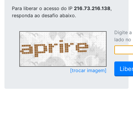
Para liberar o acesso
do IP
216.73.216.138
,
responda ao desafio abaixo.
Digite 
lado no
[trocar imagem]