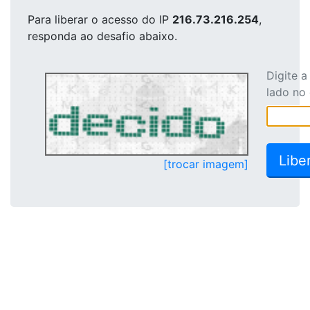
Para liberar o acesso
do IP
216.73.216.254
,
responda ao desafio abaixo.
Digite 
lado no
[trocar imagem]