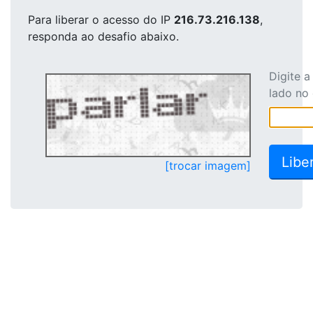
Para liberar o acesso
do IP
216.73.216.138
,
responda ao desafio abaixo.
Digite 
lado no
[trocar imagem]