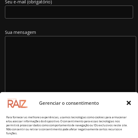
Seu e-mail (obrigatório)
Sua mensagem
Gerenciar o consentimento
Para fornecer as melhores experiências, usamos tecnologias como cookies para armazenar
e/ou acessar informações do dispositivo. O consentimento para essas tecnologias nos
permitirá processar dados como comportamento de navegação ou IDs exclusivos neste site.
Não consentir ou retirar o consentimento pode afetar negativamente certos recursos e
funções.