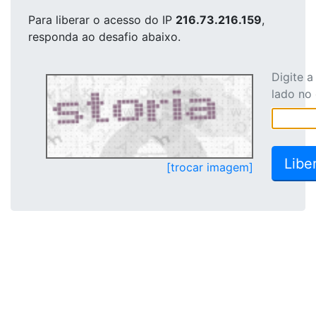
Para liberar o acesso
do IP
216.73.216.159
,
responda ao desafio abaixo.
Digite 
lado no
[trocar imagem]