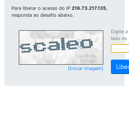
Para liberar o acesso
do IP
216.73.217.135
,
responda ao desafio abaixo.
Digite 
lado no
[trocar imagem]