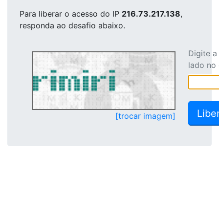
Para liberar o acesso
do IP
216.73.217.138
,
responda ao desafio abaixo.
Digite 
lado no
[trocar imagem]