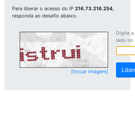
Para liberar o acesso
do IP
216.73.216.254
,
responda ao desafio abaixo.
Digite 
lado no
[trocar imagem]