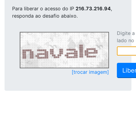
Para liberar o acesso
do IP
216.73.216.94
,
responda ao desafio abaixo.
Digite 
lado no
[trocar imagem]