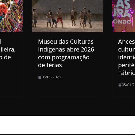
l
Museu das Culturas
Ances
leira,
Indígenas abre 2026
cultur
o de
com programação
ident
de férias
perifé
Fábri
05/01/2026
05/01/