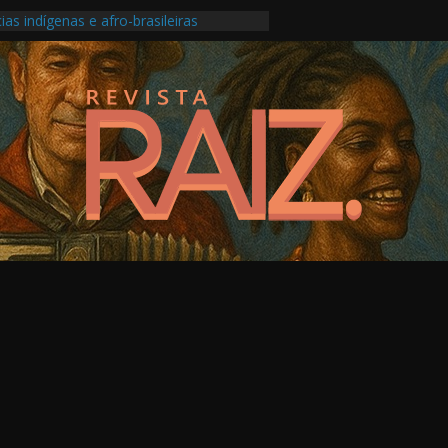
ias indígenas e afro-brasileiras
ansforma roda carioca em álbum ao vivo
o Festival do Patrimônio em São Paulo
produção musical ligada à saúde mental
os Pontos de Cultura e as escolas