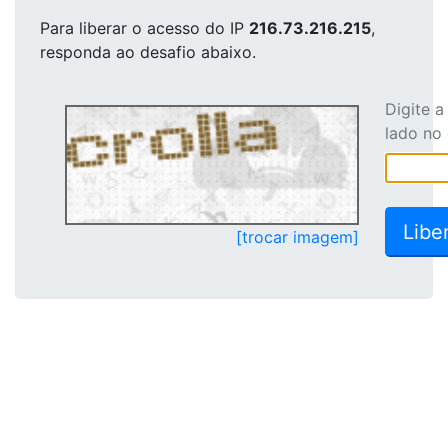
Para liberar o acesso
do IP
216.73.216.215
,
responda ao desafio abaixo.
Digite 
lado no
[trocar imagem]