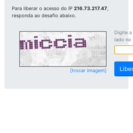
Para liberar o acesso
do IP
216.73.217.47
,
responda ao desafio abaixo.
Digite 
lado no
[trocar imagem]