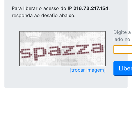
Para liberar o acesso
do IP
216.73.217.154
,
responda ao desafio abaixo.
Digite 
lado no
[trocar imagem]