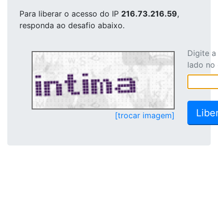
Para liberar o acesso
do IP
216.73.216.59
,
responda ao desafio abaixo.
Digite 
lado no
[trocar imagem]