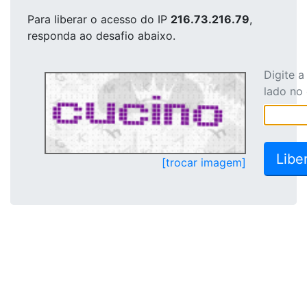
Para liberar o acesso
do IP
216.73.216.79
,
responda ao desafio abaixo.
Digite 
lado no
[trocar imagem]