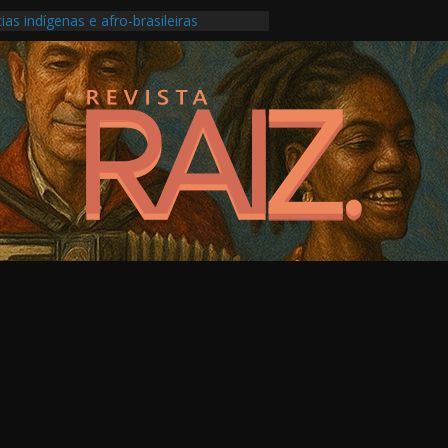
ias indígenas e afro-brasileiras
ansforma roda carioca em álbum ao vivo
o Festival do Patrimônio em São Paulo
produção musical ligada à saúde mental
os Pontos de Cultura e as escolas