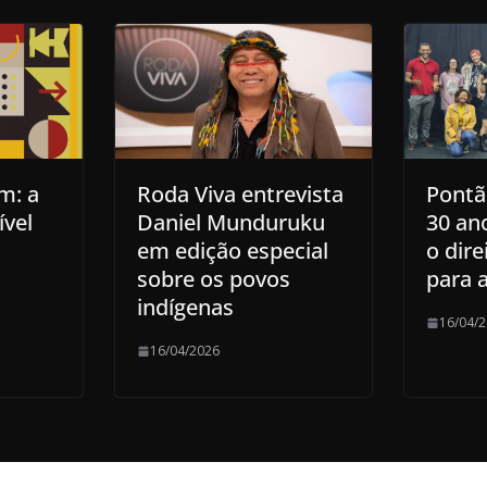
m: a
Roda Viva entrevista
Pontã
vel
Daniel Munduruku
30 an
em edição especial
o dire
sobre os povos
para a
indígenas
16/04/
16/04/2026