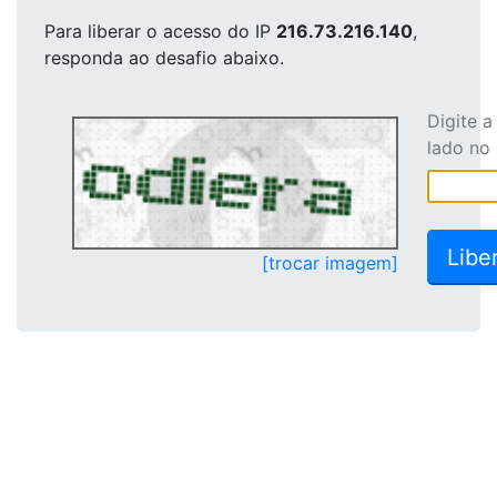
Para liberar o acesso
do IP
216.73.216.140
,
responda ao desafio abaixo.
Digite 
lado no
[trocar imagem]