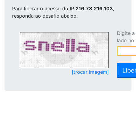
Para liberar o acesso
do IP
216.73.216.103
,
responda ao desafio abaixo.
Digite 
lado no
[trocar imagem]