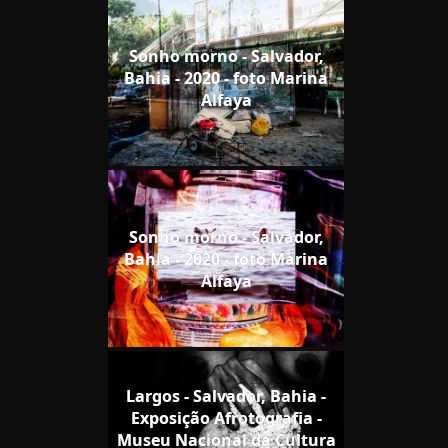
Sonho morno - Salvador,
Bahia - 2020 - foto Marina
Alfaya
Sonho morno - Salvador,
Bahia - 2020 - foto Marina
Alfaya
Largos - Salvador, Bahia -
Exposição Afrotografia -
Museu Nacional da Cultura