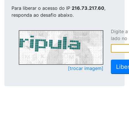
Para liberar o acesso
do IP
216.73.217.60
,
responda ao desafio abaixo.
Digite 
lado no
[trocar imagem]