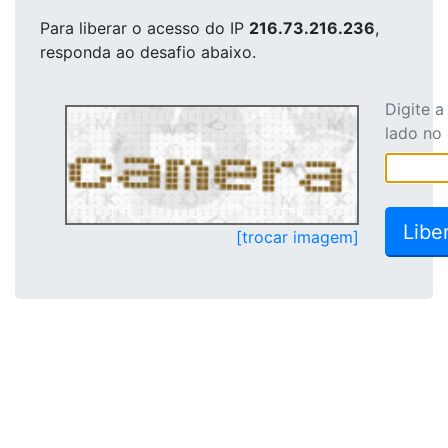
Para liberar o acesso
do IP
216.73.216.236
,
responda ao desafio abaixo.
Digite 
lado no
[trocar imagem]