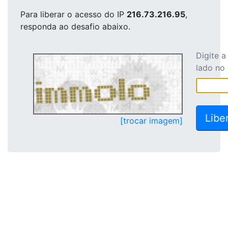
Para liberar o acesso
do IP
216.73.216.95
,
responda ao desafio abaixo.
Digite 
lado no
[trocar imagem]